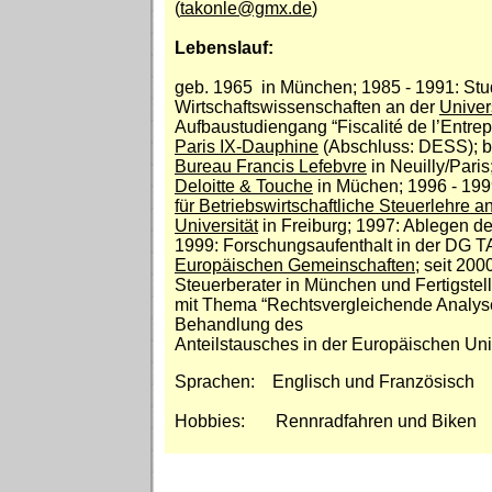
(
takonle@gmx.de
)
Lebenslauf:
geb. 1965 in München; 1985 - 1991: Stu
Wirtschaftswissenschaften an der
Univer
Aufbaustudiengang “Fiscalité de l’Entrep
Paris IX-Dauphine
(Abschluss: DESS); bi
Bureau Francis Lefebvre
in Neuilly/Paris
Deloitte & Touche
in Müchen; 1996 - 199
für Betriebswirtschaftliche Steuerlehre a
Universität
in Freiburg; 1997: Ablegen de
1999: Forschungsaufenthalt in der DG
Europäischen Gemeinschaften
; seit 200
Steuerberater in München und Fertigstell
mit Thema “Rechtsvergleichende Analyse
Behandlung des
Anteilstausches in der Europäischen Un
Sprachen: Englisch und Französisch
Hobbies: Rennradfahren und Biken